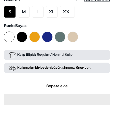
Beden:
S
Beden tablosu
S
M
L
XL
XXL
Renk:
Beyaz
Kalıp Bilgisi:
Regular / Normal Kalıp
Kullanıcılar
bir beden büyük
almanızı öneriyor.
Sepete ekle