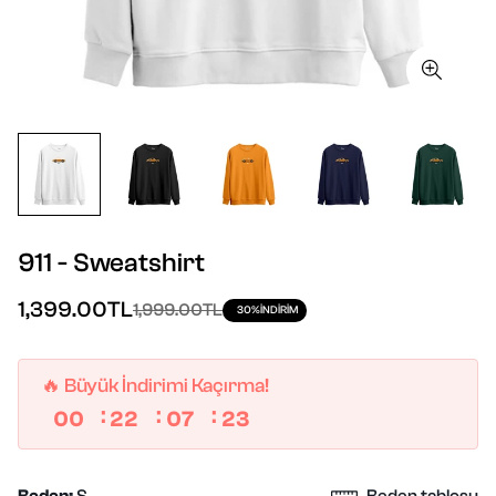
911 - Sweatshirt
İndirimli
Fiyat
1,399.00TL
1,999.00TL
30%
INDIRIM
fiyat
🔥 Büyük İndirimi Kaçırma!
00
22
07
23